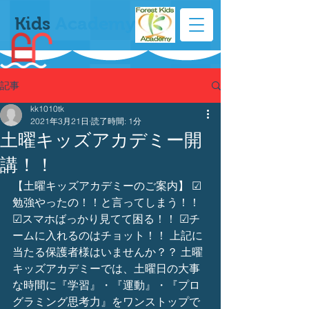
Kids
Academy
記事
kk1010tk
2021年3月21日
読了時間: 1分
土曜キッズアカデミー開
講！！
【土曜キッズアカデミーのご案内】 ☑
勉強やったの！！と言ってしまう！！ 
☑スマホばっかり見てて困る！！ ☑チ
ームに入れるのはチョット！！ 上記に
当たる保護者様はいませんか？？ 土曜
キッズアカデミーでは、土曜日の大事
な時間に『学習』・『運動』・『プロ
グラミング思考力』をワンストップで