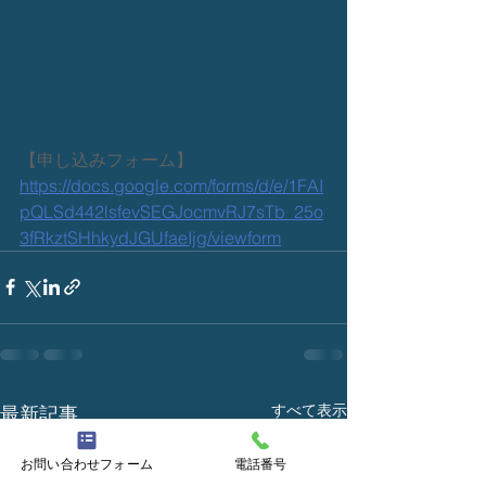
【申し込みフォーム】 
https://docs.google.com/forms/d/e/1FAI
pQLSd442lsfevSEGJocmvRJ7sTb_25o
3fRkztSHhkydJGUfaeIjg/viewform
すべて表示
最新記事
お問い合わせフォーム
電話番号